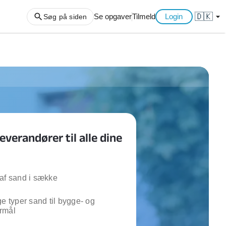
🇩🇰
arrow_drop_down
Se opgaver
Tilmeld
Login
Søg på siden
ng af haveaffald
ng af storskrald
slager
gger
everandører til alle dine
ning
an
l hårde hvidevarer
belsamling
af sand i sække
ge typer sand til bygge- og
ng af køkken
rmål
ng af hjemme netværk