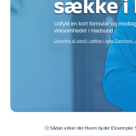
sække i
Opsætning af skill
Tømrer
Tunge løft
Udfyld en kort formular og modtag
Underholdning
virksomheder i Hadsund
Se alle...
Levering af sand i sække i hele Danmark 
Sådan virker det
Hvem byder
Eksempler