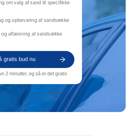
g om valg af sand til specifikke
on af tagrende
rt af genstande
ngs rengøring
ng og opbevaring af sandsække
t og aflæsning af sandsække
å gratis bud nu
n 2 minutter, og så er det gratis