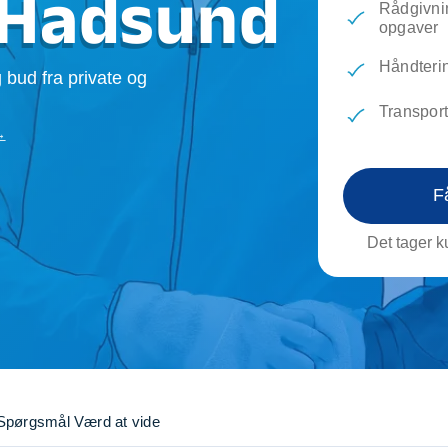
 Hadsund
Rådgivnin
evæg
Rengøring
Reparati
opgaver
Træfældning
Transpo
TV installation og opsætning
Udflytni
Håndteri
 bud fra private og
Vinduespudsning
VVS
Transpor
→
F
Det tager ku
Spørgsmål
Værd at vide