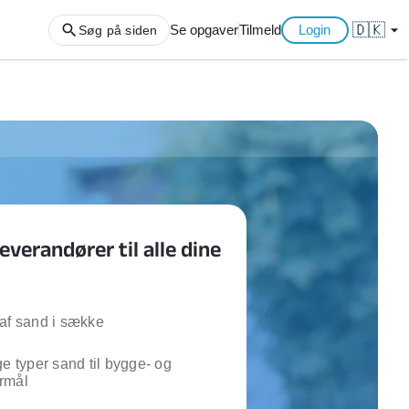
🇩🇰
arrow_drop_down
Se opgaver
Tilmeld
Login
Søg på siden
ng af haveaffald
ng af storskrald
slager
gger
everandører til alle dine
ning
an
l hårde hvidevarer
belsamling
af sand i sække
ge typer sand til bygge- og
ng af køkken
rmål
ng af hjemme netværk