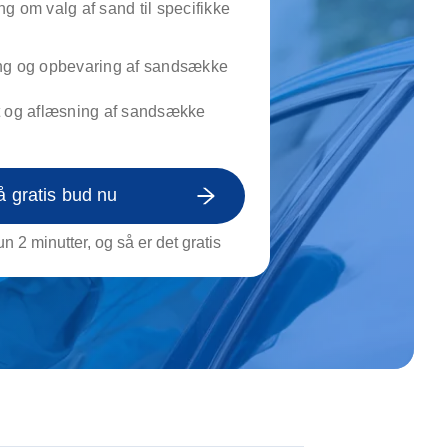
g om valg af sand til specifikke
on af tagrende
rt af genstande
ngs rengøring
ng og opbevaring af sandsække
t og aflæsning af sandsække
å gratis bud nu
n 2 minutter, og så er det gratis