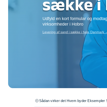
sække i
Opsætning af skill
Tømrer
Tunge løft
Udfyld en kort formular og modtag
Underholdning
virksomheder i Hobro
Se alle...
Levering af sand i sække i hele Danmark 
Sådan virker det
Hvem byder
Eksempler