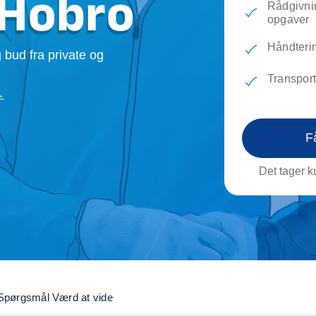
 Hobro
Rådgivnin
evæg
Rengøring
Reparati
opgaver
Træfældning
Transpo
TV installation og opsætning
Udflytni
Håndteri
 bud fra private og
Vinduespudsning
VVS
Transpor
→
F
Det tager ku
Spørgsmål
Værd at vide