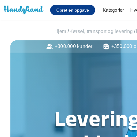
Kategorier
Hv
Opret en opgave
Hjem
/
Kørsel, transport og levering
/
+300.000 kunder
+350.000 o
Affaldsfjernelse
Afhentning af køles
Anlæg af terrasse
Cykel reparation
Flyttehjælp
Gulvlaminering
Hårde hvidevare Mon
Hjælp til mobil, pc, 
Levering
Installation af ildste
Møbelsamling og mo
Ophængning af lam