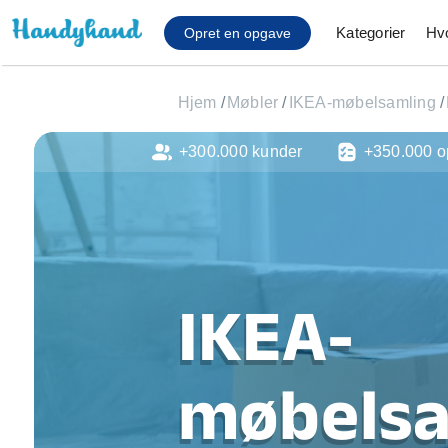
Kategorier
Hv
Opret en opgave
Hjem
/
Møbler
/
IKEA-møbelsamling
/
+300.000 kunder
+350.000 o
Affaldsfjernelse
Afhentning af køles
Anlæg af terrasse
Cykel reparation
Flyttehjælp
Gulvlaminering
IKEA-
Hårde hvidevare Mon
Hjælp til mobil, pc, 
Installation af ildste
møbelsa
Møbelsamling og mo
Ophængning af lam