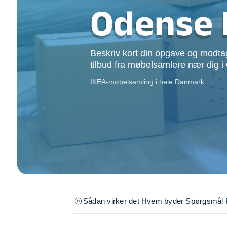
Opsætning af skill
Odense 
Tømrer
Tunge løft
Underholdning
Beskriv kort din opgave og modtag
Se alle...
tilbud fra møbelsamlere nær dig 
IKEA-møbelsamling i hele Danmark →
Sådan virker det
Hvem byder
Spørgsmål