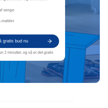
on af tagrende
rt af genstande
af senge
ngs rengøring
A-møbler
å gratis bud nu
n 2 minutter, og så er det gratis