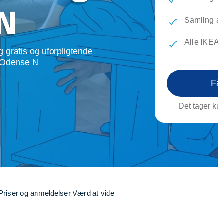
evæg
Rengøring
Reparati
N
Træfældning
Transpo
Samling 
TV installation og opsætning
Udflytni
Alle IKE
Vinduespudsning
VVS
 gratis og uforpligtende
i Odense N
F
Det tager ku
Priser og anmeldelser
Værd at vide