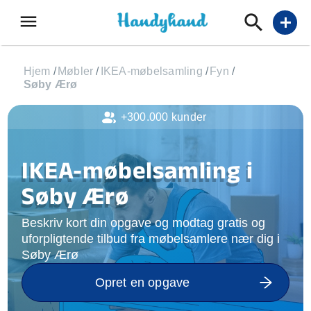
menu
add
Hjem
/
Møbler
/
IKEA-møbelsamling
/
Fyn
/
Søby Ærø
+300.000 kunder
IKEA-møbelsamling i
Søby Ærø
Beskriv kort din opgave og modtag gratis og
uforpligtende tilbud fra møbelsamlere nær dig i
Søby Ærø
Opret en opgave