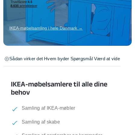
IKEA-møbelsamling i hele Danmark →
Sådan virker det
Hvem byder
Spørgsmål
Værd at vide
IKEA-møbelsamlere til alle dine
behov
Samling af IKEA-møbler
Samling af skabe