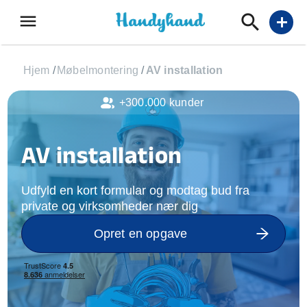
menu
add
Hjem
/
Møbelmontering
/
AV installation
+300.000 kunder
AV installation
Udfyld en kort formular og modtag bud fra
private og virksomheder nær dig
Opret en opgave