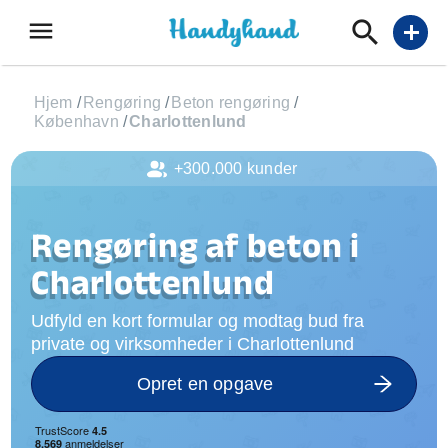
menu
add
Hjem
/
Rengøring
/
Beton rengøring
/
København
/
Charlottenlund
+300.000 kunder
Rengøring af beton i
Charlottenlund
Udfyld en kort formular og modtag bud fra
private og virksomheder i Charlottenlund
Opret en opgave