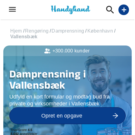
menu
add
Hjem
/
Rengøring
/
Damprensning
/
København
/
Vallensbæk
+300.000 kunder
Damprensning i
Vallensbæk
Udfyld en kort formular og modtag bud fra
private og virksomheder i Vallensbæk
Opret en opgave