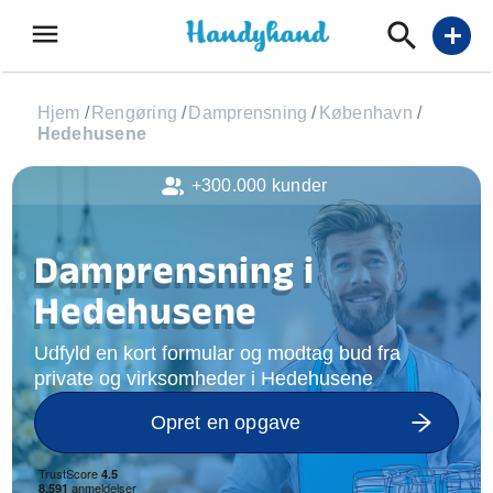
menu
add
Hjem
/
Rengøring
/
Damprensning
/
København
/
Hedehusene
+300.000 kunder
Damprensning i
Hedehusene
Udfyld en kort formular og modtag bud fra
private og virksomheder i Hedehusene
Opret en opgave