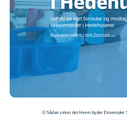
i Hedeh
Opsætning af skill
Tømrer
Udfyld en kort formular og modtag
Tunge løft
virksomheder i Hedehusene
Underholdning
Se alle...
Madrasrengøring i hele Danmark →
Sådan virker det
Hvem byder
Eksempler