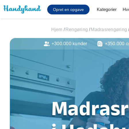
Kategorier
Hv
Opret en opgave
Hjem
/
Rengøring
/
Madrasrengøring
+300.000 kunder
+350.000 o
Affaldsfjernelse
Afhentning af køles
Anlæg af terrasse
Cykel reparation
Flyttehjælp
Gulvlaminering
Hårde hvidevare Mon
Madrasr
Hjælp til mobil, pc, 
Installation af ildste
Møbelsamling og mo
Ophængning af lam