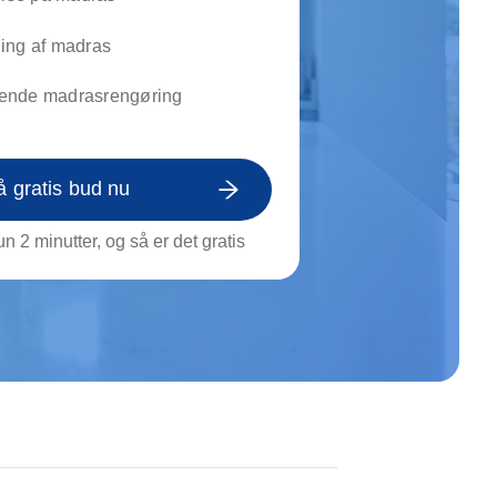
on af tagrende
rt af genstande
ing af madras
ngs rengøring
ende madrasrengøring
å gratis bud nu
n 2 minutter, og så er det gratis