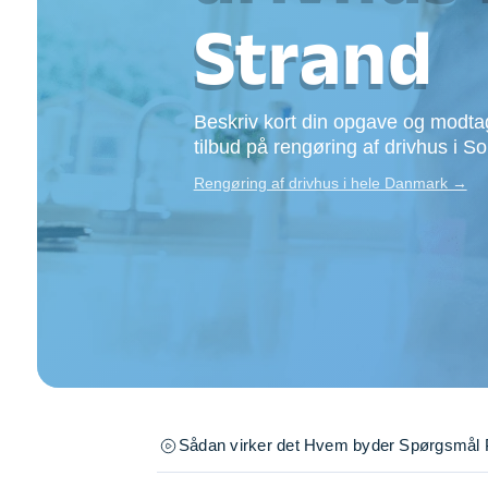
Opsætning af skill
Strand
Tømrer
Tunge løft
Underholdning
Beskriv kort din opgave og modtag
Se alle...
tilbud på rengøring af drivhus i S
Rengøring af drivhus i hele Danmark →
Sådan virker det
Hvem byder
Spørgsmål