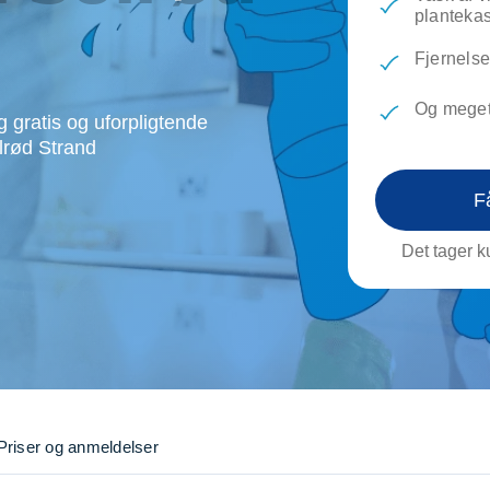
evæg
Rengøring
Reparati
planteka
Træfældning
Transpo
Fjernelse
TV installation og opsætning
Udflytni
Vinduespudsning
VVS
Og meget
 gratis og uforpligtende
olrød Strand
F
Det tager ku
Priser og anmeldelser