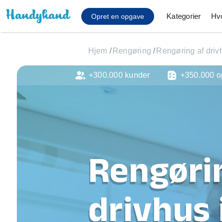
Kategorier
Hv
Opret en opgave
Hjem
/
Rengøring
/
Rengøring af driv
+300.000 kunder
+350.000 o
Affaldsfjernelse
Afhentning af køles
Anlæg af terrasse
Cykel reparation
Flyttehjælp
Gulvlaminering
Rengøri
Hårde hvidevare Mon
Hjælp til mobil, pc, 
Installation af ildste
drivhus 
Møbelsamling og mo
Ophængning af lam