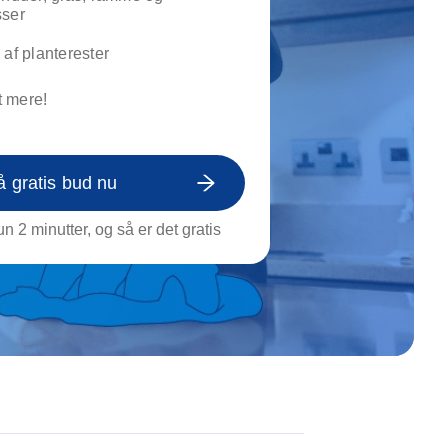
on af tagrende
sser
rt af genstande
 af planterester
ngs rengøring
 mere!
å gratis bud nu
n 2 minutter, og så er det gratis