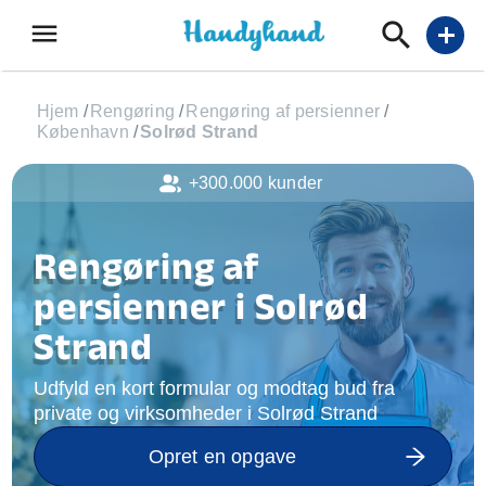
menu
add
Hjem
/
Rengøring
/
Rengøring af persienner
/
København
/
Solrød Strand
+300.000 kunder
Rengøring af
persienner i Solrød
Strand
Udfyld en kort formular og modtag bud fra
private og virksomheder i Solrød Strand
Opret en opgave