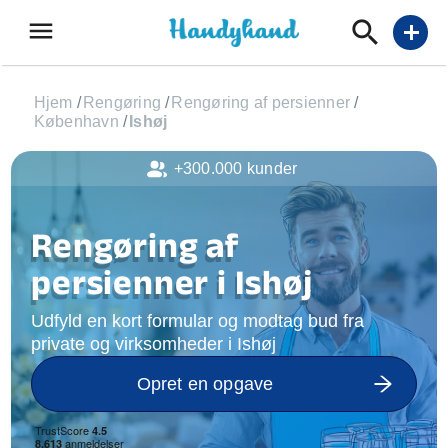
menu
add
Hjem
/
Rengøring
/
Rengøring af persienner
/
København
/
Ishøj
+300.000 kunder
Rengøring af
persienner i Ishøj
Udfyld en kort formular og modtag bud fra
private og virksomheder i Ishøj
Opret en opgave