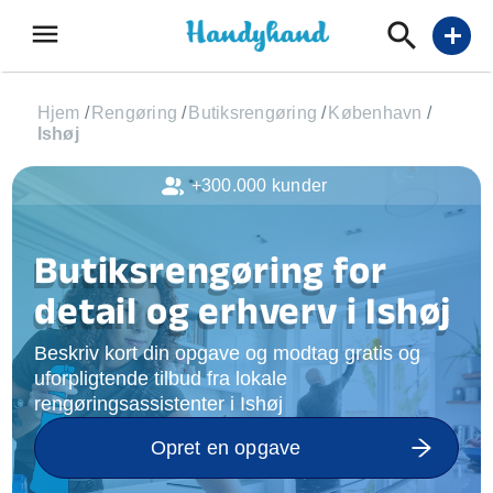
menu
add
Hjem
/
Rengøring
/
Butiksrengøring
/
København
/
Ishøj
+300.000 kunder
Butiksrengøring for
detail og erhverv i Ishøj
Beskriv kort din opgave og modtag gratis og
uforpligtende tilbud fra lokale
rengøringsassistenter i Ishøj
Opret en opgave