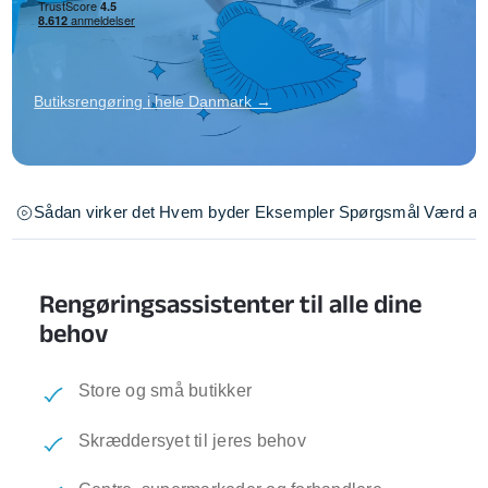
Butiksrengøring i hele Danmark →
Sådan virker det
Hvem byder
Eksempler
Spørgsmål
Værd at 
Rengøringsassistenter til alle dine
behov
Store og små butikker
Skræddersyet til jeres behov