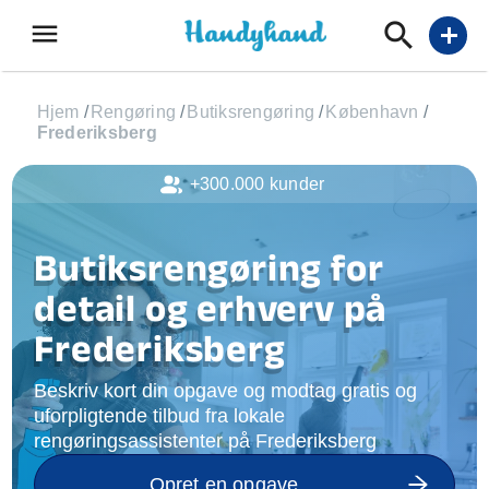
menu
add
Hjem
/
Rengøring
/
Butiksrengøring
/
København
/
Frederiksberg
+300.000 kunder
Butiksrengøring for
detail og erhverv på
Frederiksberg
Beskriv kort din opgave og modtag gratis og
uforpligtende tilbud fra lokale
rengøringsassistenter på Frederiksberg
Opret en opgave