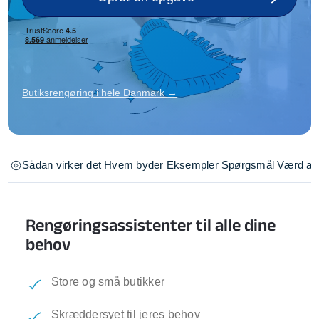
Butiksrengøring i hele Danmark →
Sådan virker det
Hvem byder
Eksempler
Spørgsmål
Værd at 
Rengøringsassistenter til alle dine
behov
Store og små butikker
Skræddersyet til jeres behov