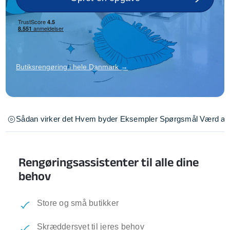
Butiksrengøring i hele Danmark →
Sådan virker det
Hvem byder
Eksempler
Spørgsmål
Værd at 
Rengøringsassistenter til alle dine
behov
Store og små butikker
Skræddersyet til jeres behov