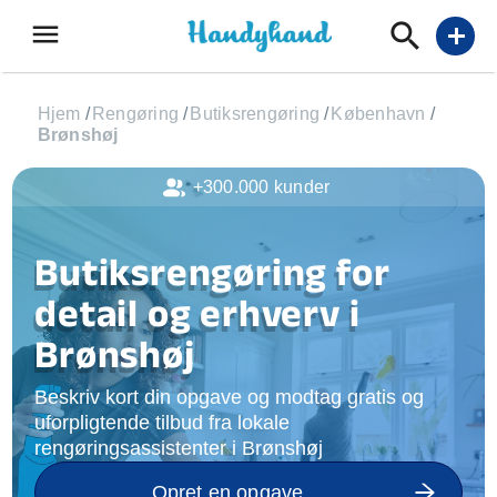
menu
add
Hjem
/
Rengøring
/
Butiksrengøring
/
København
/
Brønshøj
+300.000 kunder
Butiksrengøring for
detail og erhverv i
Brønshøj
Beskriv kort din opgave og modtag gratis og
uforpligtende tilbud fra lokale
rengøringsassistenter i Brønshøj
Opret en opgave