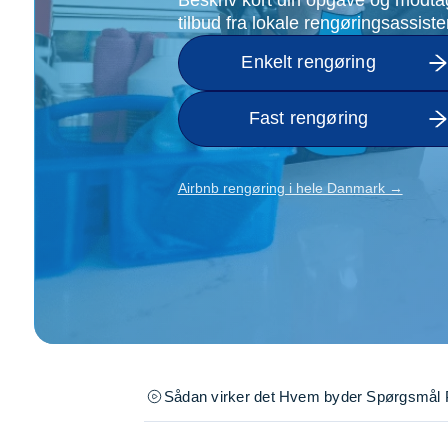
Opsætning af skill
tilbud fra lokale rengøringsassiste
Tømrer
Enkelt rengøring
Tunge løft
Underholdning
Fast rengøring
Se alle...
Airbnb rengøring i hele Danmark →
Sådan virker det
Hvem byder
Spørgsmål