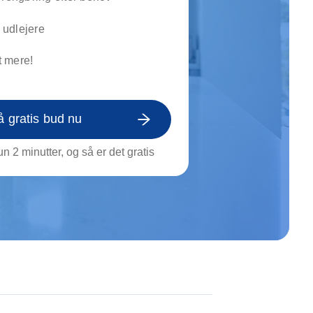
on af tagrende
rt af genstande
l udlejere
ngs rengøring
 mere!
å gratis bud nu
n 2 minutter, og så er det gratis