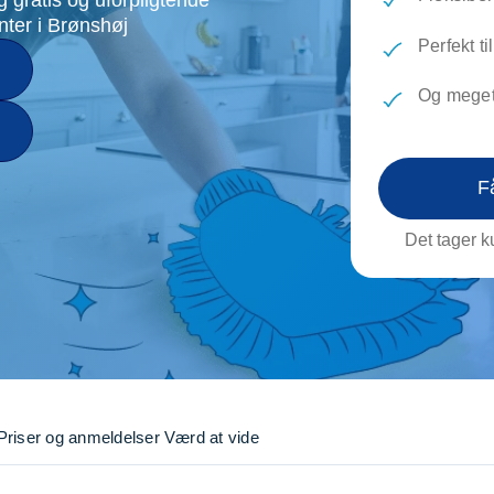
evæg
Rengøring
Reparati
nter i Brønshøj
Træfældning
Transpo
Perfekt ti
TV installation og opsætning
Udflytni
Og meget
Vinduespudsning
VVS
F
Det tager ku
Priser og anmeldelser
Værd at vide