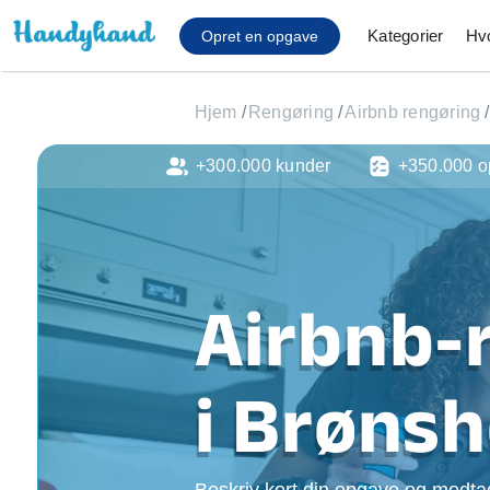
Kategorier
Hv
Opret en opgave
Hjem
/
Rengøring
/
Airbnb rengøring
/
+300.000 kunder
+350.000 o
Affaldsfjernelse
Afhentning af køles
Anlæg af terrasse
Cykel reparation
Flyttehjælp
Airbnb-
Gulvlaminering
Hårde hvidevare Mon
Hjælp til mobil, pc, 
i Brønsh
Installation af ildste
Møbelsamling og mo
Ophængning af lam
Beskriv kort din opgave og modtag