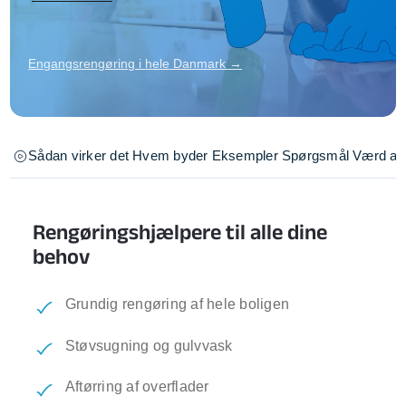
Engangsrengøring i hele Danmark →
Sådan virker det
Hvem byder
Eksempler
Spørgsmål
Værd at 
Rengøringshjælpere til alle dine
behov
Grundig rengøring af hele boligen
Støvsugning og gulvvask
Aftørring af overflader