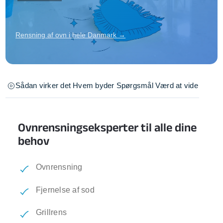
Rensning af ovn i hele Danmark →
Sådan virker det
Hvem byder
Spørgsmål
Værd at vide
Ovnrensningseksperter til alle dine
behov
Ovnrensning
Fjernelse af sod
Grillrens