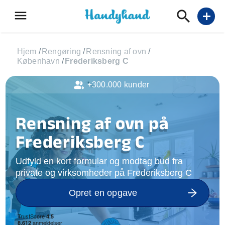
menu
add
Hjem
/
Rengøring
/
Rensning af ovn
/
København
/
Frederiksberg C
+300.000 kunder
Rensning af ovn på
Frederiksberg C
Udfyld en kort formular og modtag bud fra
private og virksomheder på Frederiksberg C
Opret en opgave