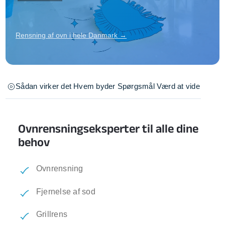
Rensning af ovn i hele Danmark →
Sådan virker det
Hvem byder
Spørgsmål
Værd at vide
Ovnrensningseksperter til alle dine
behov
Ovnrensning
Fjernelse af sod
Grillrens