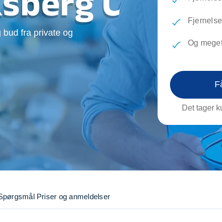
ksberg C
evæg
Rengøring
Reparati
Træfældning
Transpo
Fjernelse 
 bud fra private og
TV installation og opsætning
Udflytni
Og meget
Vinduespudsning
VVS
F
Det tager ku
Spørgsmål
Priser og anmeldelser