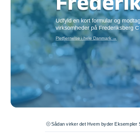
Frederi
Opsætning af skill
Tømrer
Udfyld en kort formular og modtag
Tunge løft
virksomheder på Frederiksberg C
Underholdning
Se alle...
Pletfjernelse i hele Danmark →
Sådan virker det
Hvem byder
Eksempler