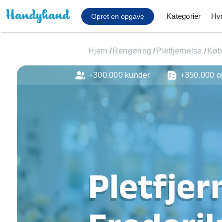
Kategorier
Hv
Opret en opgave
Hjem
/
Rengøring
/
Pletfjernelse
/
Køb
+300.000 kunder
+350.000 o
Affaldsfjernelse
Afhentning af køles
Anlæg af terrasse
Cykel reparation
Flyttehjælp
Gulvlaminering
Hårde hvidevare Mon
Pletfjer
Hjælp til mobil, pc, 
Installation af ildste
Møbelsamling og mo
Ophængning af lam