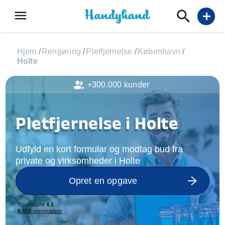
menu
add
Hjem
/
Rengøring
/
Pletfjernelse
/
København
/
Holte
+300.000 kunder
Pletfjernelse i Holte
Udfyld en kort formular og modtag bud fra
private og virksomheder i Holte
Opret en opgave