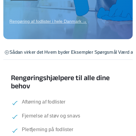
Rengøring af fodlister i hele Danmark →
Sådan virker det
Hvem byder
Eksempler
Spørgsmål
Værd at 
Rengøringshjælpere til alle dine
behov
Aftørring af fodlister
Fjernelse af støv og snavs
Pletfjerning på fodlister