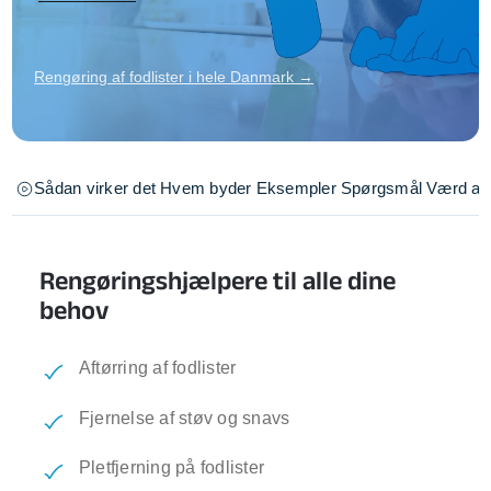
Rengøring af fodlister i hele Danmark →
Sådan virker det
Hvem byder
Eksempler
Spørgsmål
Værd at 
Rengøringshjælpere til alle dine
behov
Aftørring af fodlister
Fjernelse af støv og snavs
Pletfjerning på fodlister