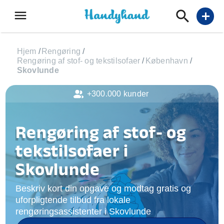
menu
add
Hjem
/
Rengøring
/
Rengøring af stof- og tekstilsofaer
/
København
/
Skovlunde
+300.000 kunder
Rengøring af stof- og
tekstilsofaer i
Skovlunde
Beskriv kort din opgave og modtag gratis og
uforpligtende tilbud fra lokale
rengøringsassistenter i Skovlunde