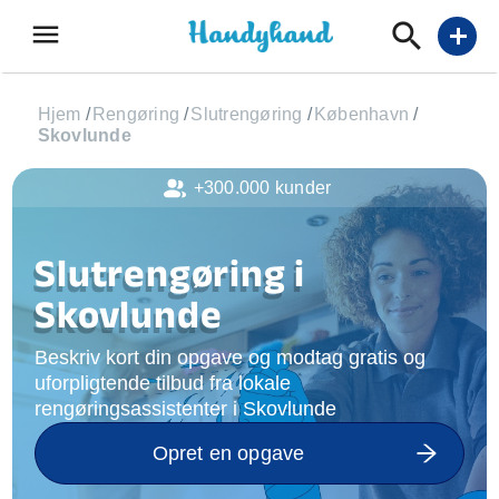
menu
add
Hjem
/
Rengøring
/
Slutrengøring
/
København
/
Skovlunde
+300.000 kunder
Slutrengøring i
Skovlunde
Beskriv kort din opgave og modtag gratis og
uforpligtende tilbud fra lokale
rengøringsassistenter i Skovlunde
Opret en opgave