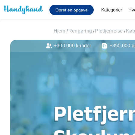
Kategorier
Hv
Opret en opgave
Hjem
/
Rengøring
/
Pletfjernelse
/
Køb
+300.000 kunder
+350.000 o
Affaldsfjernelse
Afhentning af køles
Anlæg af terrasse
Cykel reparation
Flyttehjælp
Gulvlaminering
Hårde hvidevare Mon
Pletfjer
Hjælp til mobil, pc, 
Installation af ildste
Møbelsamling og mo
Ophængning af lam