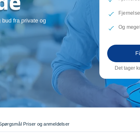
de
evæg
Rengøring
Reparati
Træfældning
Transpo
Fjernelse 
 bud fra private og
TV installation og opsætning
Udflytni
Og meget
Vinduespudsning
VVS
F
Det tager ku
Spørgsmål
Priser og anmeldelser