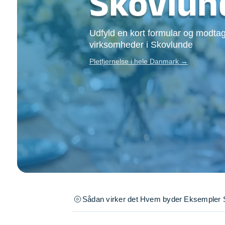
Skovlun
Opsætning af skill
Tømrer
Udfyld en kort formular og modtag
Tunge løft
virksomheder i Skovlunde
Underholdning
Se alle...
Pletfjernelse i hele Danmark →
Sådan virker det
Hvem byder
Eksempler