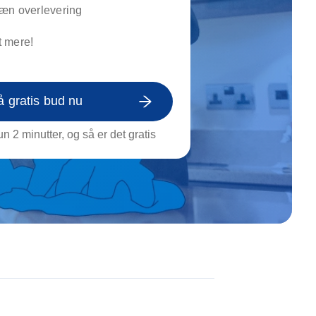
on af tagrende
æn overlevering
rt af genstande
 mere!
ngs rengøring
å gratis bud nu
n 2 minutter, og så er det gratis