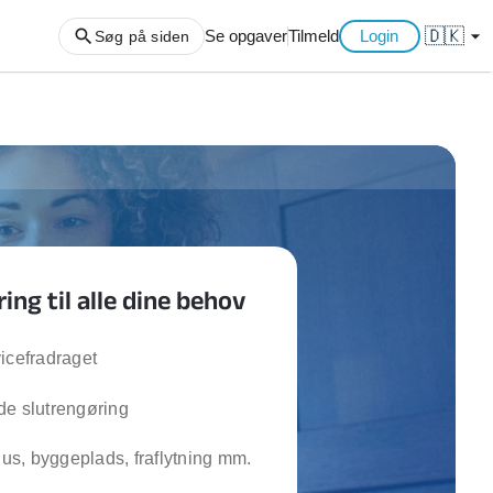
🇩🇰
arrow_drop_down
Se opgaver
Tilmeld
Login
Søg på siden
ng af haveaffald
ng af storskrald
slager
gger
ing til alle dine behov
ning
an
l hårde hvidevarer
icefradraget
belsamling
de slutrengøring
ng af køkken
s, byggeplads, fraflytning mm.
ng af hjemme netværk