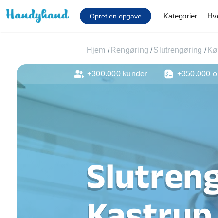
Kategorier
Hv
Opret en opgave
Hjem
/
Rengøring
/
Slutrengøring
/
Kø
+300.000 kunder
+350.000 o
Affaldsfjernelse
Afhentning af køles
Anlæg af terrasse
Cykel reparation
Flyttehjælp
Gulvlaminering
Hårde hvidevare Mon
Slutreng
Hjælp til mobil, pc, 
Installation af ildste
Møbelsamling og mo
Kastrup
Ophængning af lam