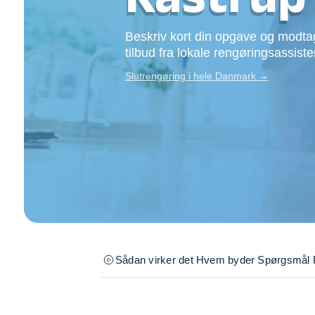
Opsætning af skill
Tømrer
Beskriv kort din opgave og modtag
Tunge løft
tilbud fra lokale rengøringsassiste
Underholdning
Slutrengøring i hele Danmark →
Se alle...
Sådan virker det
Hvem byder
Spørgsmål