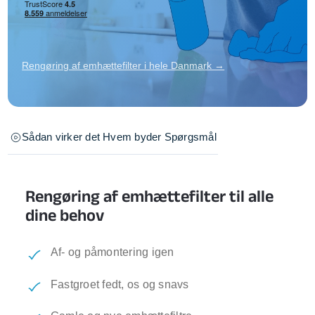
Rengøring af emhættefilter i hele Danmark →
Sådan virker det
Hvem byder
Spørgsmål
Rengøring af emhættefilter til alle
dine behov
Af- og påmontering igen
Fastgroet fedt, os og snavs