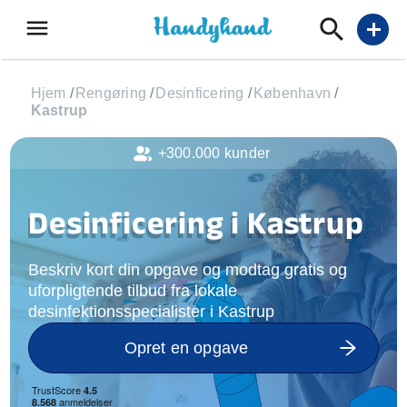
menu
add
Hjem
/
Rengøring
/
Desinficering
/
København
/
Kastrup
+300.000 kunder
Desinficering i Kastrup
Beskriv kort din opgave og modtag gratis og
uforpligtende tilbud fra lokale
desinfektionsspecialister i Kastrup
Opret en opgave