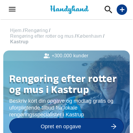
menu
add
Hjem
/
Rengøring
/
Rengøring efter rotter og mus
/
København
/
Kastrup
+300.000 kunder
Rengøring efter rotter
og mus i Kastrup
Beskriv kort din opgave og modtag gratis og
uforpligtende tilbud fra lokale
rengøringsspecialister i Kastrup
Opret en opgave