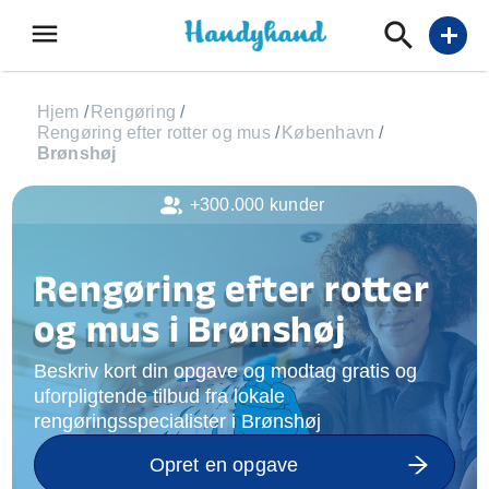
menu
add
Hjem
/
Rengøring
/
Rengøring efter rotter og mus
/
København
/
Brønshøj
+300.000 kunder
Rengøring efter rotter
og mus i Brønshøj
Beskriv kort din opgave og modtag gratis og
uforpligtende tilbud fra lokale
rengøringsspecialister i Brønshøj
Opret en opgave