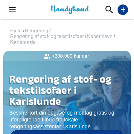
menu
add
Hjem
/
Rengøring
/
Rengøring af stof- og tekstilsofaer
/
København
/
Karlslunde
+300.000 kunder
Rengøring af stof- og
tekstilsofaer i
Karlslunde
Beskriv kort din opgave og modtag gratis og
uforpligtende tilbud fra lokale
rengøringsassistenter i Karlslunde