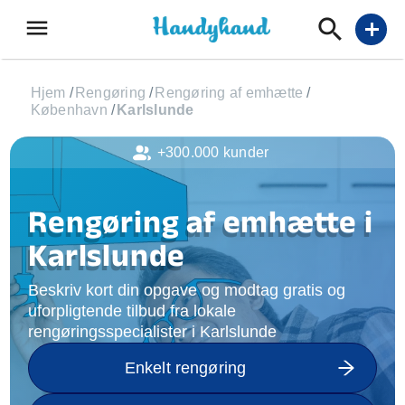
menu
add
Hjem
/
Rengøring
/
Rengøring af emhætte
/
København
/
Karlslunde
+300.000 kunder
Rengøring af emhætte i
Karlslunde
Beskriv kort din opgave og modtag gratis og
uforpligtende tilbud fra lokale
rengøringsspecialister i Karlslunde
Enkelt rengøring