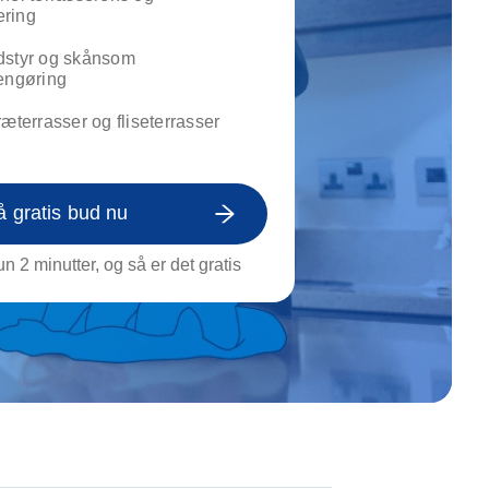
on af tagrende
ring
rt af genstande
dstyr og skånsom
ngs rengøring
engøring
ræterrasser og fliseterrasser
å gratis bud nu
n 2 minutter, og så er det gratis