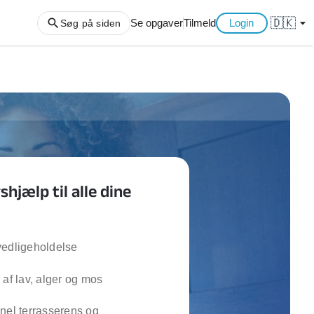
🇩🇰
arrow_drop_down
Se opgaver
Tilmeld
Login
Søg på siden
ng af haveaffald
ng af storskrald
slager
gger
hjælp til alle dine
ning
an
l hårde hvidevarer
belsamling
vedligeholdelse
 af lav, alger og mos
ng af køkken
ng af hjemme netværk
nel terrasserens og