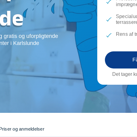
evæg
Rengøring
Reparati
imprægne
nde
Træfældning
Transpo
Specialu
TV installation og opsætning
Udflytni
terrasser
Vinduespudsning
VVS
Rens af t
 gratis og uforpligtende
nter i Karlslunde
F
Det tager ku
Priser og anmeldelser