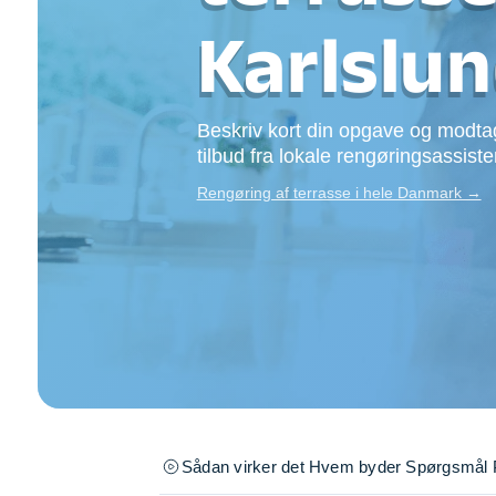
Opsætning af skill
Karlslu
Tømrer
Tunge løft
Underholdning
Beskriv kort din opgave og modtag
Se alle...
tilbud fra lokale rengøringsassiste
Rengøring af terrasse i hele Danmark →
Sådan virker det
Hvem byder
Spørgsmål