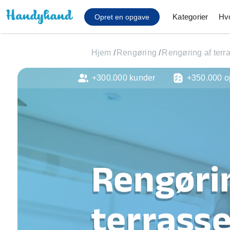
Kategorier
Hv
Opret en opgave
Hjem
/
Rengøring
/
Rengøring af terr
+300.000 kunder
+350.000 o
Affaldsfjernelse
Afhentning af køles
Anlæg af terrasse
Cykel reparation
Flyttehjælp
Gulvlaminering
Rengøri
Hårde hvidevare Mon
Hjælp til mobil, pc, 
Installation af ildste
terrasse
Møbelsamling og mo
Ophængning af lam