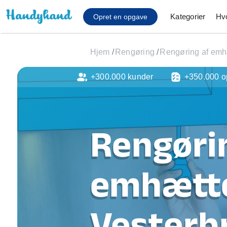
Kategorier
Hv
Opret en opgave
Hjem
/
Rengøring
/
Rengøring af emh
+300.000 kunder
+350.000 o
Affaldsfjernelse
Afhentning af køles
Anlæg af terrasse
Cykel reparation
Rengøri
Flyttehjælp
Gulvlaminering
Hårde hvidevare Mon
emhætt
Hjælp til mobil, pc, 
Installation af ildste
Møbelsamling og mo
Vesterb
Ophængning af lam