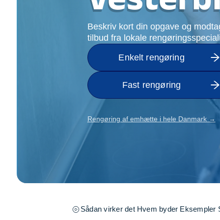
Opsætning af skill
Tømrer
Beskriv kort din opgave og modtag
Tunge løft
tilbud fra lokale rengøringsspecial
Underholdning
Enkelt rengøring
Se alle...
Fast rengøring
Rengøring af emhætte i hele Danmark →
Sådan virker det
Hvem byder
Eksempler