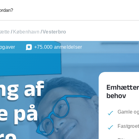
ordan?
ætte
/
København
/
Vesterbro
pgaver
+75.000 anmeldelser
Afhentning af byggeaffald
Afhentni
kab
Afhentning af møbler
Afhentni
Anlægsgartner
Blikken
Elektriker
Fliselæ
ng af
Fodterapeut
Græsslå
Emhættere
Hækkeklipning
Handym
behov
tering & Reperation
Havearbejde
Hjælp ti
e på
tv
Hundepasning
IKEA mø
Gamle og
d
Lejligheds rengøring
Maler
ntering
Mobil frisør
Monteri
Fastgroet
ro
per
Opsætning af emhætte
Opsætni