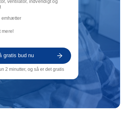
tor, ventilator, indvendigt og
on af tagrende
t
rt af genstande
r emhætter
ngs rengøring
 mere!
å gratis bud nu
n 2 minutter, og så er det gratis