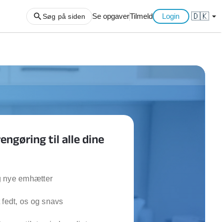
🇩🇰
arrow_drop_down
Se opgaver
Tilmeld
Login
Søg på siden
ng af haveaffald
ng af storskrald
slager
gger
ning
ngøring til alle dine
an
l hårde hvidevarer
belsamling
 nye emhætter
ng af køkken
 fedt, os og snavs
ng af hjemme netværk