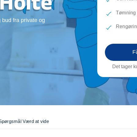
 Holte
evæg
Rengøring
Reparati
Træfældning
Transpo
Tømning 
 bud fra private og
TV installation og opsætning
Udflytni
Rengøring
Vinduespudsning
VVS
F
Det tager ku
Spørgsmål
Værd at vide