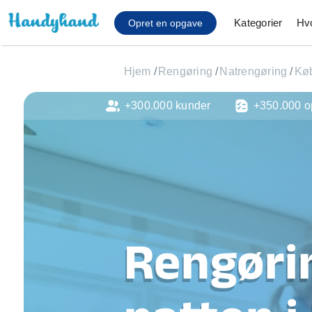
Kategorier
Hv
Opret en opgave
Hjem
/
Rengøring
/
Natrengøring
/
Kø
+300.000 kunder
+350.000 o
Affaldsfjernelse
Afhentning af køles
Anlæg af terrasse
Cykel reparation
Flyttehjælp
Gulvlaminering
Hårde hvidevare Mon
Rengøri
Hjælp til mobil, pc, 
Installation af ildste
Møbelsamling og mo
Ophængning af lam