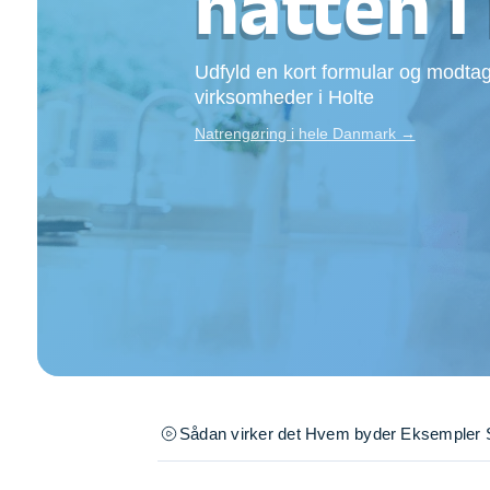
natten i
Opsætning af skill
Tømrer
Udfyld en kort formular og modtag
Tunge løft
virksomheder i Holte
Underholdning
Se alle...
Natrengøring i hele Danmark →
Sådan virker det
Hvem byder
Eksempler