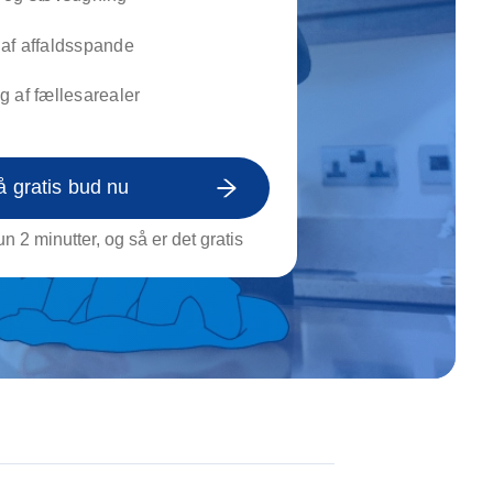
on af tagrende
rt af genstande
af affaldsspande
ngs rengøring
 af fællesarealer
å gratis bud nu
n 2 minutter, og så er det gratis