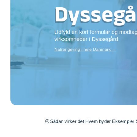
Opsætning af skill
Dyssegå
Tømrer
Tunge løft
Underholdning
Udfyld en kort formular og modtag
Se alle...
virksomheder i Dyssegård
Natrengøring i hele Danmark →
Sådan virker det
Hvem byder
Eksempler