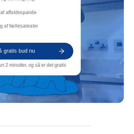
on af tagrende
rt af genstande
af affaldsspande
ngs rengøring
 af fællesarealer
å gratis bud nu
n 2 minutter, og så er det gratis