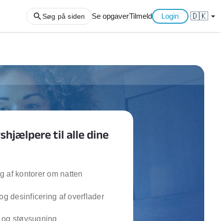
🇩🇰
arrow_drop_down
Se opgaver
Tilmeld
Login
Søg på siden
ng af haveaffald
ng af storskrald
slager
gger
hjælpere til alle dine
ning
an
l hårde hvidevarer
belsamling
 af kontorer om natten
 og desinficering af overflader
ng af køkken
ng af hjemme netværk
 og støvsugning