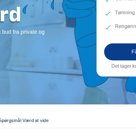
evæg
Rengøring
Reparati
rd
Træfældning
Transpo
Tømning 
TV installation og opsætning
Udflytni
Rengøring
Vinduespudsning
VVS
 bud fra private og
F
Det tager ku
Spørgsmål
Værd at vide