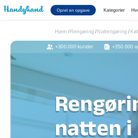
Kategorier
Hv
Opret en opgave
Hjem
/
Rengøring
/
Natrengøring
/
Kø
+300.000 kunder
+350.000 o
Affaldsfjernelse
Afhentning af køles
Anlæg af terrasse
Cykel reparation
Flyttehjælp
Gulvlaminering
Rengøri
Hårde hvidevare Mon
Hjælp til mobil, pc, 
Installation af ildste
natten i
Møbelsamling og mo
Ophængning af lam