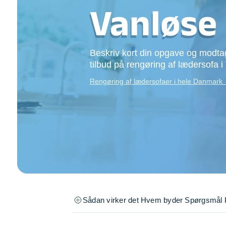
Opsætning af skill
Vanløse
Tømrer
Tunge løft
Underholdning
Beskriv kort din opgave og modtag
Se alle...
tilbud på rengøring af lædersofa i
Rengøring af lædersofaer i hele Danmark
Sådan virker det
Hvem byder
Spørgsmål