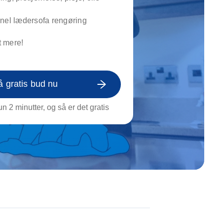
on af tagrende
rt af genstande
nel lædersofa rengøring
ngs rengøring
 mere!
å gratis bud nu
n 2 minutter, og så er det gratis