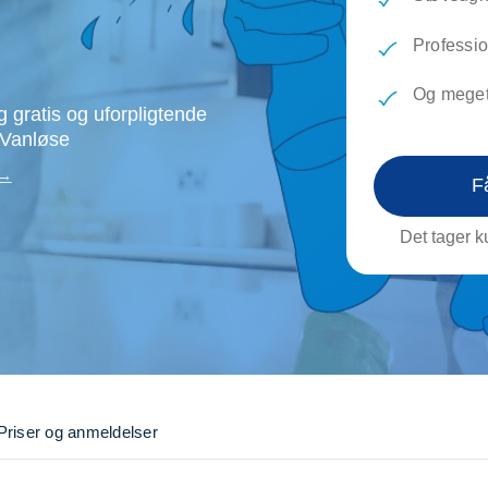
evæg
Rengøring
Reparati
Træfældning
Transpo
Professio
TV installation og opsætning
Udflytni
Og meget
Vinduespudsning
VVS
 gratis og uforpligtende
 Vanløse
 →
F
Det tager ku
Priser og anmeldelser