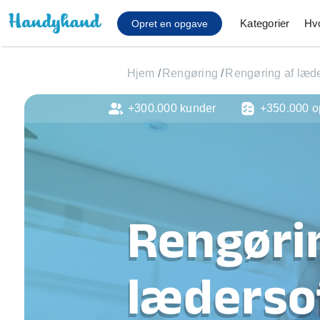
Kategorier
Hv
Opret en opgave
Hjem
/
Rengøring
/
Rengøring af læd
+300.000 kunder
+350.000 o
Affaldsfjernelse
Afhentning af køles
Anlæg af terrasse
Cykel reparation
Flyttehjælp
Gulvlaminering
Rengøri
Hårde hvidevare Mon
Hjælp til mobil, pc, 
Installation af ildste
lædersof
Møbelsamling og mo
Ophængning af lam