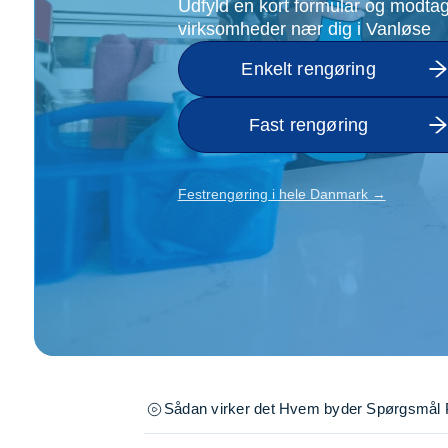
Udfyld en kort formular og modtag
Opsætning af skill
virksomheder nær dig i Vanløse
Tømrer
Tunge løft
Enkelt rengøring
Underholdning
Se alle...
Fast rengøring
Festrengøring i hele Danmark →
Sådan virker det
Hvem byder
Spørgsmål