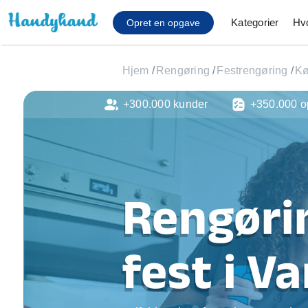
Kategorier
Hv
Opret en opgave
Hjem
/
Rengøring
/
Festrengøring
/
Kø
+300.000 kunder
+350.000 o
Affaldsfjernelse
Afhentning af køles
Anlæg af terrasse
Cykel reparation
Flyttehjælp
Rengøri
Gulvlaminering
Hårde hvidevare Mon
Hjælp til mobil, pc, 
fest i V
Installation af ildste
Møbelsamling og mo
Ophængning af lam