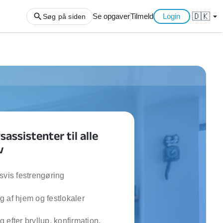
🇩🇰
arrow_drop_down
Se opgaver
Tilmeld
Login
Søg på siden
ng af haveaffald
ng af storskrald
slager
gger
assistenter til alle
ning
v
an
l hårde hvidevarer
belsamling
svis festrengøring
 af hjem og festlokaler
ng af køkken
ng af hjemme netværk
 efter bryllup, konfirmation,