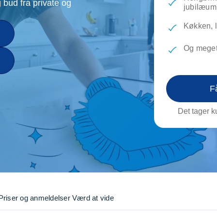
 bud fra private og
evæg
Rengøring
Reparati
jubilæum
Træfældning
Transpo
Køkken, l
TV installation og opsætning
Udflytni
Vinduespudsning
VVS
Og meget
F
Det tager ku
Priser og anmeldelser
Værd at vide