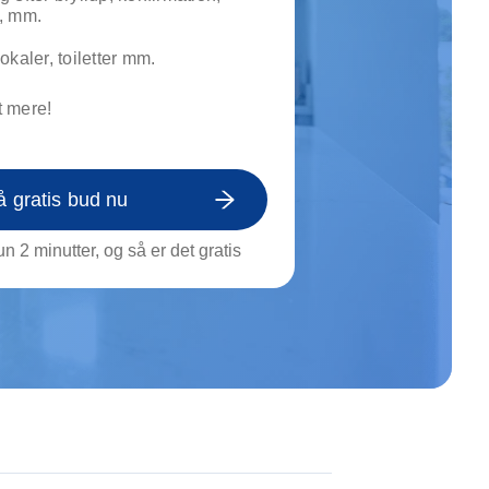
on af tagrende
, mm.
rt af genstande
okaler, toiletter mm.
ngs rengøring
 mere!
å gratis bud nu
n 2 minutter, og så er det gratis