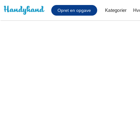
Kategorier
Hv
Opret en opgave
Affaldsfjernelse
Afhentning af køles
Anlæg af terrasse
Cykel reparation
Flyttehjælp
Gulvlaminering
Hårde hvidevare Mon
Hjælp til mobil, pc, 
Installation af ildste
Møbelsamling og mo
Ophængning af lam