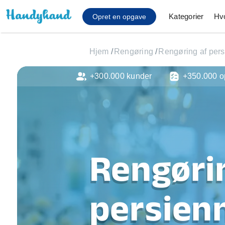
Kategorier
Hv
Opret en opgave
Hjem
/
Rengøring
/
Rengøring af pers
+300.000 kunder
+350.000 o
Affaldsfjernelse
Afhentning af køles
Anlæg af terrasse
Cykel reparation
Flyttehjælp
Gulvlaminering
Rengøri
Hårde hvidevare Mon
Hjælp til mobil, pc, 
Installation af ildste
persienn
Møbelsamling og mo
Ophængning af lam