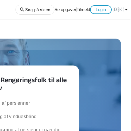
🇩🇰
arrow_drop_down
Se opgaver
Tilmeld
Login
Søg på siden
ng af haveaffald
ng af storskrald
slager
gger
Rengøringsfolk til alle
ning
v
an
l hårde hvidevarer
belsamling
 af persienner
g af vinduesblind
ng af køkken
ng af hjemme netværk
gøring af persienner nær dig