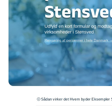
Opsætning af skill
Stensve
Tømrer
Tunge løft
Underholdning
Udfyld en kort formular og modtag
Se alle...
virksomheder i Stensved
Rengøring af persienner i hele Danmark 
Sådan virker det
Hvem byder
Eksempler