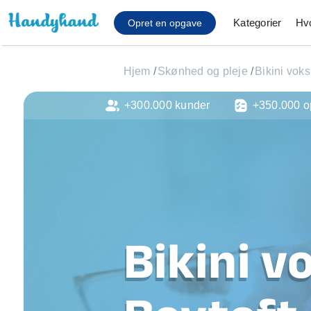
Kategorier
Hv
Opret en opgave
Hjem
/
Skønhed og pleje
/
Bikini vok
+300.000 kunder
+350.000 o
Affaldsfjernelse
Afhentning af køles
Anlæg af terrasse
Cykel reparation
Flyttehjælp
Gulvlaminering
Hårde hvidevare Mon
Bikini v
Hjælp til mobil, pc, 
Installation af ildste
Møbelsamling og mo
Ophængning af lam