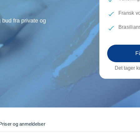
evæg
Rengøring
Reparati
Træfældning
Transpo
Fransk v
 bud fra private og
TV installation og opsætning
Udflytni
Brasilia
Vinduespudsning
VVS
F
Det tager ku
Priser og anmeldelser