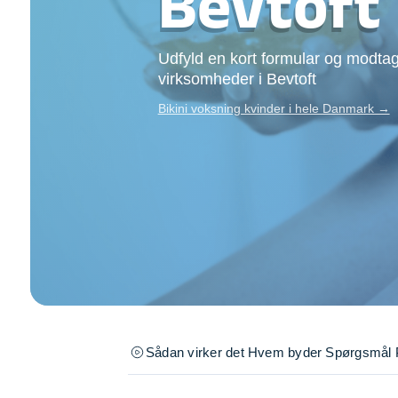
Bevtoft
Opsætning af skill
Tømrer
Udfyld en kort formular og modtag
Tunge løft
virksomheder i Bevtoft
Underholdning
Se alle...
Bikini voksning kvinder i hele Danmark →
Sådan virker det
Hvem byder
Spørgsmål