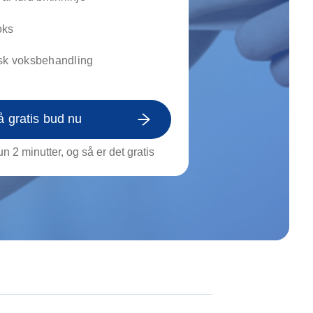
on af tagrende
rt af genstande
oks
ngs rengøring
nsk voksbehandling
å gratis bud nu
n 2 minutter, og så er det gratis