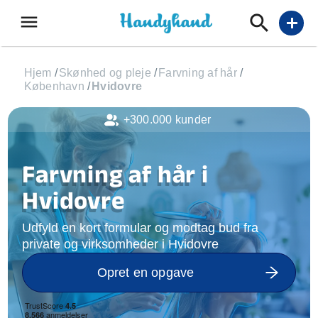
menu
add
Hjem
/
Skønhed og pleje
/
Farvning af hår
/
København
/
Hvidovre
+300.000 kunder
Farvning af hår i
Hvidovre
Udfyld en kort formular og modtag bud fra
private og virksomheder i Hvidovre
Opret en opgave