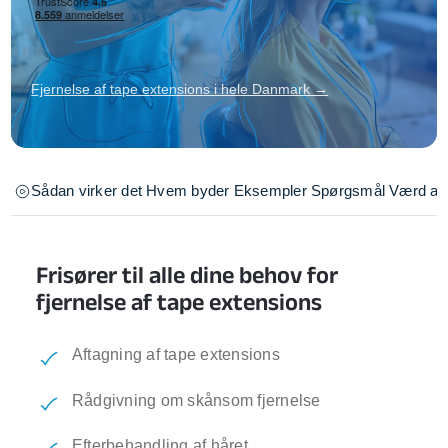
Fjernelse af tape extensions i hele Danmark →
Sådan virker det
Hvem byder
Eksempler
Spørgsmål
Værd at 
Frisører til alle dine behov for
fjernelse af tape extensions
Aftagning af tape extensions
Rådgivning om skånsom fjernelse
Efterbehandling af håret