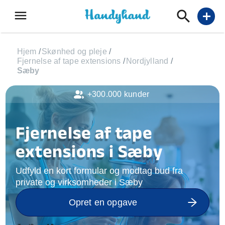
menu
add
Hjem
/
Skønhed og pleje
/
Fjernelse af tape extensions
/
Nordjylland
/
Sæby
+300.000 kunder
Fjernelse af tape
extensions i Sæby
Udfyld en kort formular og modtag bud fra
private og virksomheder i Sæby
Opret en opgave