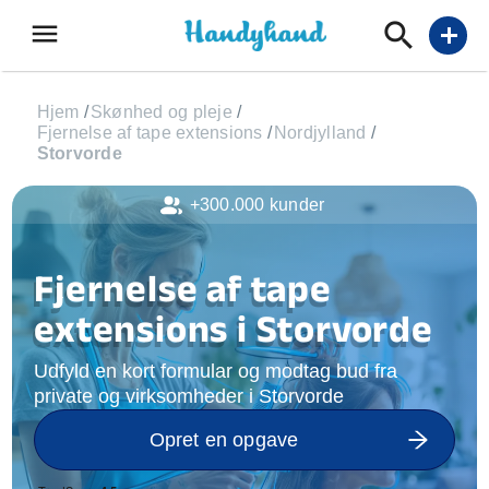
menu
add
Hjem
/
Skønhed og pleje
/
Fjernelse af tape extensions
/
Nordjylland
/
Storvorde
+300.000 kunder
Fjernelse af tape
extensions i Storvorde
Udfyld en kort formular og modtag bud fra
private og virksomheder i Storvorde
Opret en opgave