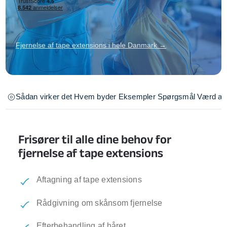
Fjernelse af tape extensions i hele Danmark →
Sådan virker det
Hvem byder
Eksempler
Spørgsmål
Værd at 
Frisører til alle dine behov for
fjernelse af tape extensions
Aftagning af tape extensions
Rådgivning om skånsom fjernelse
Efterbehandling af håret