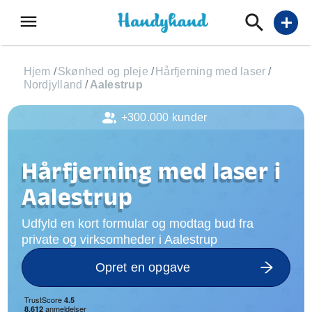
menu
add
Hjem
/
Skønhed og pleje
/
Hårfjerning med laser
/
Nordjylland
/
Aalestrup
+300.000 kunder
Hårfjerning med laser i
Aalestrup
Udfyld en kort formular og modtag bud fra
private og virksomheder i Aalestrup
Opret en opgave