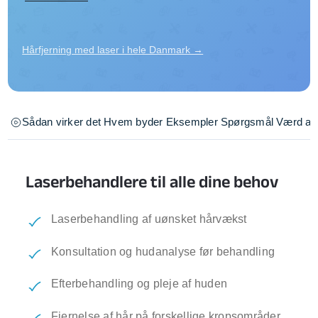
Hårfjerning med laser i hele Danmark →
Sådan virker det
Hvem byder
Eksempler
Spørgsmål
Værd at 
Laserbehandlere til alle dine behov
Laserbehandling af uønsket hårvækst
Konsultation og hudanalyse før behandling
Efterbehandling og pleje af huden
Fjernelse af hår på forskellige kropsområder