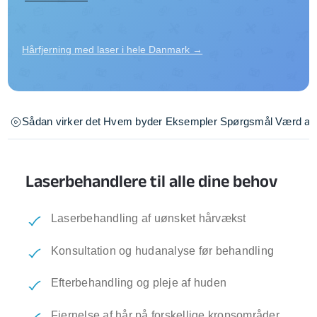
Hårfjerning med laser i hele Danmark →
Sådan virker det
Hvem byder
Eksempler
Spørgsmål
Værd at 
Laserbehandlere til alle dine behov
Laserbehandling af uønsket hårvækst
Konsultation og hudanalyse før behandling
Efterbehandling og pleje af huden
Fjernelse af hår på forskellige kropsområder