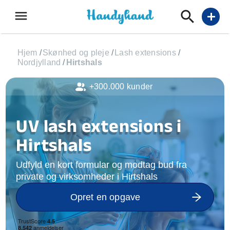
menu
add
Hjem
/
Skønhed og pleje
/
Lash extensions
/
Nordjylland
/
Hirtshals
+300.000 kunder
UV lash extensions i
Hirtshals
Udfyld en kort formular og modtag bud fra
private og virksomheder i Hirtshals
Opret en opgave