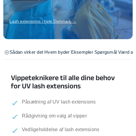
Lash extensions i hele Danmark →
Sådan virker det
Hvem byder
Eksempler
Spørgsmål
Værd at 
Vippeteknikere til alle dine behov
for UV lash extensions
Påsætning af UV lash extensions
Rådgivning om valg af vipper
Vedligeholdelse af lash extensions