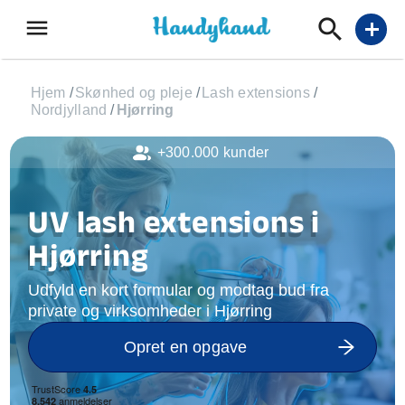
menu
add
Hjem
/
Skønhed og pleje
/
Lash extensions
/
Nordjylland
/
Hjørring
+300.000 kunder
UV lash extensions i
Hjørring
Udfyld en kort formular og modtag bud fra
private og virksomheder i Hjørring
Opret en opgave