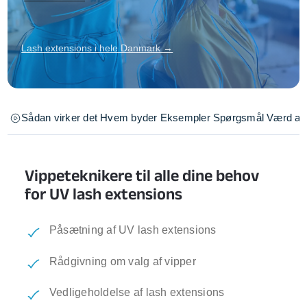
Lash extensions i hele Danmark →
Sådan virker det
Hvem byder
Eksempler
Spørgsmål
Værd at 
Vippeteknikere til alle dine behov
for UV lash extensions
Påsætning af UV lash extensions
Rådgivning om valg af vipper
Vedligeholdelse af lash extensions