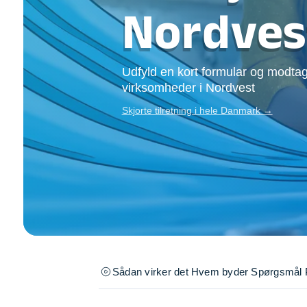
Opsætning af skill
Nordves
Tømrer
Tunge løft
Underholdning
Udfyld en kort formular og modtag
Se alle...
virksomheder i Nordvest
Skjorte tilretning i hele Danmark →
Sådan virker det
Hvem byder
Spørgsmål