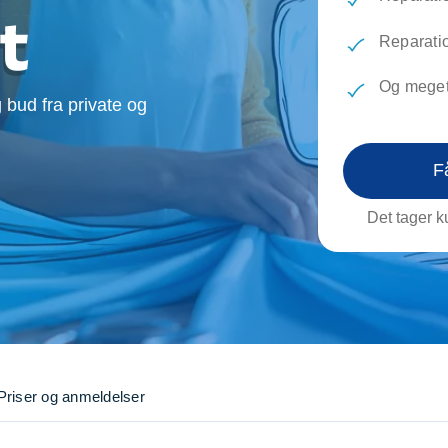
evæg
Rengøring
Reparati
t
Træfældning
Transpo
Reparati
TV installation og opsætning
Udflytni
Og meget
Vinduespudsning
VVS
 bud fra private og
F
Det tager ku
Priser og anmeldelser