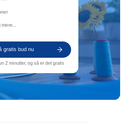
on af tagrende
rt af genstande
oner
ngs rengøring
 mere...
å gratis bud nu
n 2 minutter, og så er det gratis