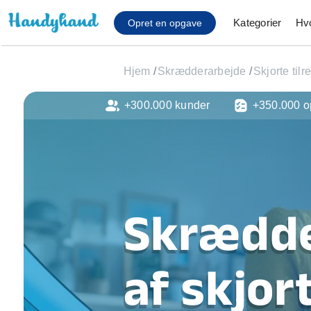
Kategorier
Hv
Opret en opgave
Hjem
/
Skrædderarbejde
/
Skjorte tilr
+300.000 kunder
+350.000 o
Affaldsfjernelse
Afhentning af køles
Anlæg af terrasse
Cykel reparation
Flyttehjælp
Gulvlaminering
Skrædde
Hårde hvidevare Mon
Hjælp til mobil, pc, 
Installation af ildste
af skjort
Møbelsamling og mo
Ophængning af lam